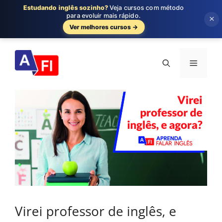
Estudando inglês sozinho?
Veja cursos com método
para evoluir mais rápido.
×
Ver melhores cursos →
Pular
para
Menu
o
conteúdo
Virei professor de inglês, e