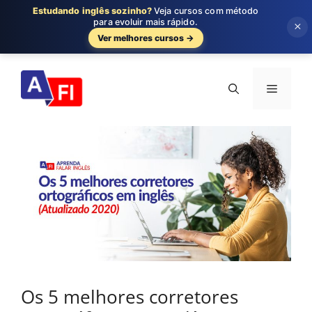
Estudando inglês sozinho?
Veja cursos com método
para evoluir mais rápido.
×
Ver melhores cursos →
Pular
para
Menu
o
conteúdo
Os 5 melhores corretores