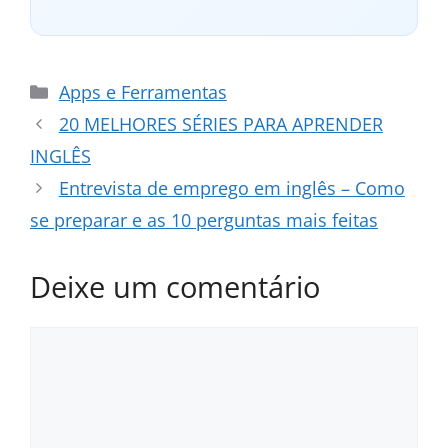
Categorias
Apps e Ferramentas
20 MELHORES SÉRIES PARA APRENDER
INGLÊS
Entrevista de emprego em inglês – Como
se preparar e as 10 perguntas mais feitas
Deixe um comentário
Comentário