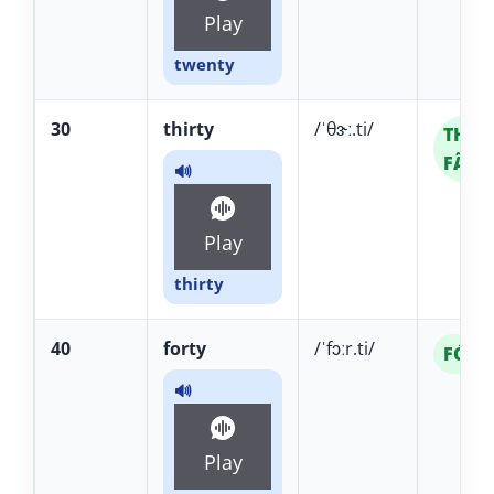
Play
twenty
30
thirty
/ˈθɝː.ti/
THÃR-
FÃR-t
🔊
Play
thirty
40
forty
/ˈfɔːr.ti/
FÓR-t
🔊
Play