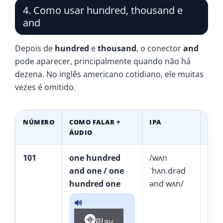
4. Como usar hundred, thousand e
and
Depois de
hundred
e
thousand
, o conector
and
pode aparecer, principalmente quando não há
dezena. No inglês americano cotidiano, ele muitas
vezes é omitido.
NÚMERO
COMO FALAR +
IPA
PRO
ÁUDIO
APR
101
one hundred
/wʌn
uâ
and one / one
ˈhʌn.drəd
dr
hundred one
ənd wʌn/
U
🔊
Play