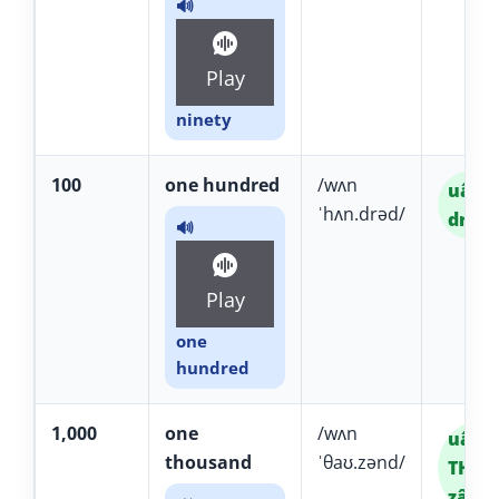
🔊
Play
ninety
100
one hundred
/wʌn
uân 
ˈhʌn.drəd/
drâd
🔊
Play
one
hundred
1,000
one
/wʌn
uân
thousand
ˈθaʊ.zənd/
THÁU
zând