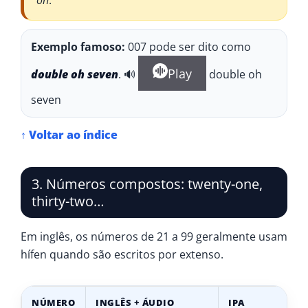
oh
.
Exemplo famoso:
007 pode ser dito como
Play
double oh seven
. 🔊
double oh
seven
↑ Voltar ao índice
3. Números compostos: twenty-one,
thirty-two…
Em inglês, os números de 21 a 99 geralmente usam
hífen quando são escritos por extenso.
NÚMERO
INGLÊS + ÁUDIO
IPA
P