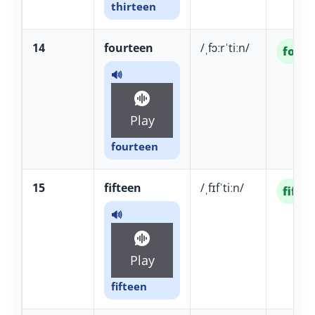
thirteen
14
fourteen
/ˌfɔːrˈtiːn/
for-T
🔊
Play
fourteen
15
fifteen
/ˌfɪfˈtiːn/
fif-TÍ
🔊
Play
fifteen