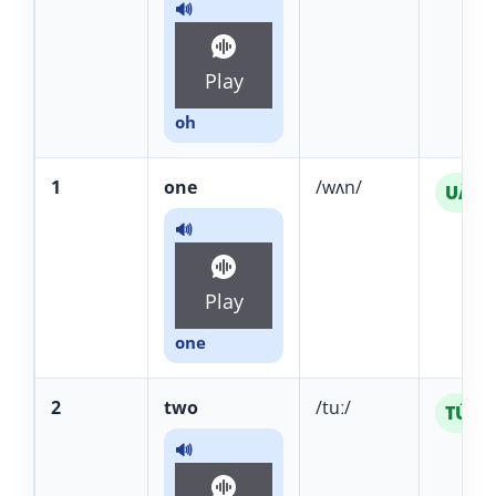
🔊
Play
oh
1
one
/wʌn/
UÂN
🔊
Play
one
2
two
/tuː/
TÚ
🔊