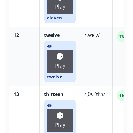
Play
eleven
12
twelve
/twelv/
TUÉL
🔊
Play
twelve
13
thirteen
/ˌθɝːˈtiːn/
thãr-
🔊
Play