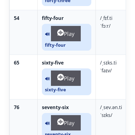
forty-three
54
fifty-four
/ˌfɪf.ti
ˈfɔːr/
Play
🔊
fifty-four
65
sixty-five
/ˌsɪks.ti
ˈfaɪv/
Play
🔊
sixty-five
76
seventy-six
/ˌsev.ən.ti
ˈsɪks/
Play
🔊
seventy-six