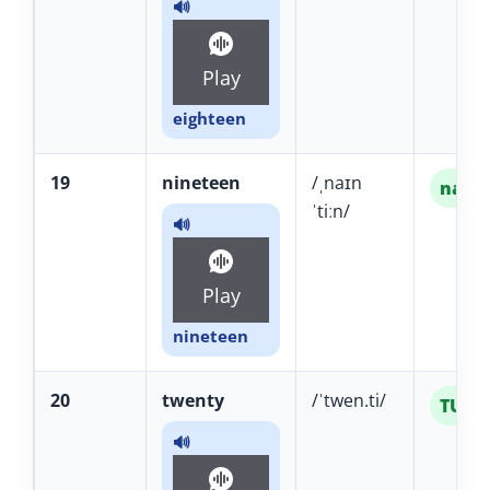
🔊
Play
eighteen
19
nineteen
/ˌnaɪn
nain-
ˈtiːn/
🔊
Play
nineteen
20
twenty
/ˈtwen.ti/
TUÉN-
🔊