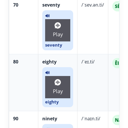
70
seventy
/ˈsev.ən.ti/
SÉ-vâ
🔊
Play
seventy
80
eighty
/ˈeɪ.ti/
ÊI-ti
🔊
Play
eighty
90
ninety
/ˈnaɪn.ti/
NÁIN-