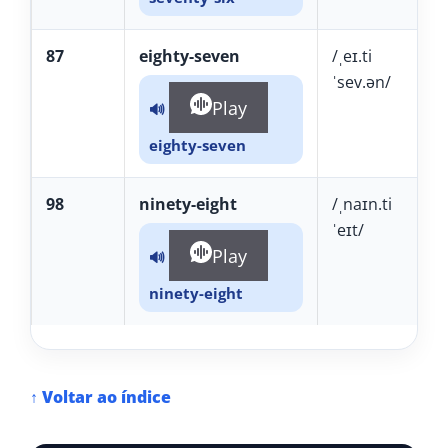
87
eighty-seven
/ˌeɪ.ti
ˈsev.ən/
Play
🔊
eighty-seven
98
ninety-eight
/ˌnaɪn.ti
ˈeɪt/
Play
🔊
ninety-eight
↑ Voltar ao índice