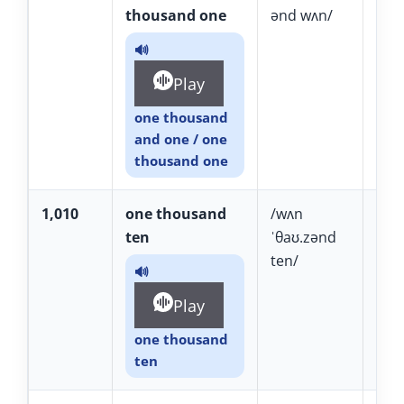
thousand one
ənd wʌn/
zâ
U
🔊
Play
one thousand
and one / one
thousand one
1,010
one thousand
/wʌn
uâ
ten
ˈθaʊ.zənd
TH
ten/
zâ
🔊
Play
one thousand
ten