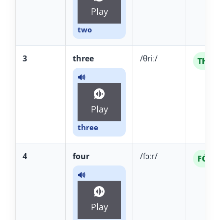
Play
two
3
three
/θriː/
THRÍ 
🔊
Play
three
4
four
/fɔːr/
FÓR
🔊
Play