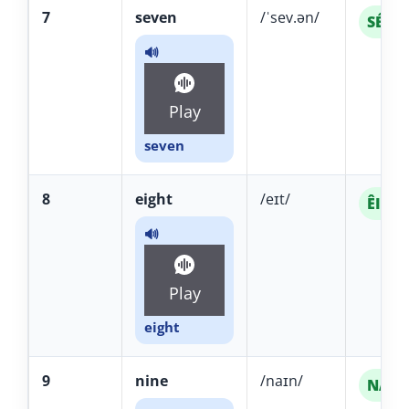
7
seven
/ˈsev.ən/
SÉ-vâ
🔊
Play
seven
8
eight
/eɪt/
ÊIT
🔊
Play
eight
9
nine
/naɪn/
NÁIN