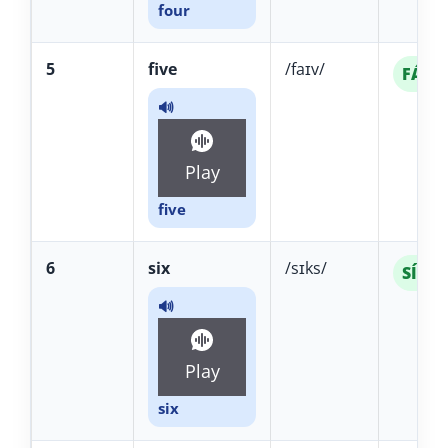
four
5
five
/faɪv/
FÁIV
🔊
Play
five
6
six
/sɪks/
SÍKS
🔊
Play
six