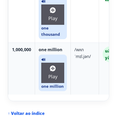
🔊
Play
one
thousand
1,000,000
one million
/wʌn
uân M
ˈmɪl.jən/
yân
🔊
Play
one million
↑ Voltar ao índice