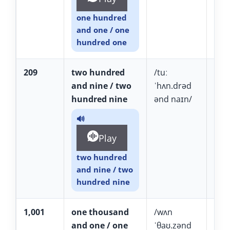
one hundred
and one / one
hundred one
209
two hundred
/tuː
tú
and nine / two
ˈhʌn.drəd
dr
hundred nine
ənd naɪn/
NÁ
🔊
Play
two hundred
and nine / two
hundred nine
1,001
one thousand
/wʌn
uâ
and one / one
ˈθaʊ.zənd
TH