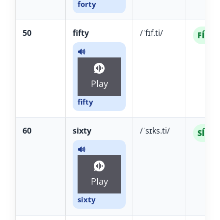
forty
50
fifty
/ˈfɪf.ti/
FÍF-ti
🔊
Play
fifty
60
sixty
/ˈsɪks.ti/
SÍKS-t
🔊
Play
sixty