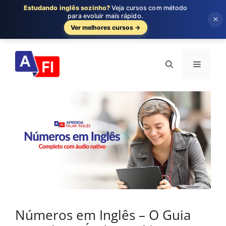
Estudando inglês sozinho?
Veja cursos com método
para evoluir mais rápido.
×
Ver melhores cursos →
Pular
para
Menu
o
conteúdo
Números em Inglês – O Guia