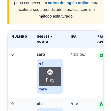
pena conhecer um
curso de inglês online
para
acelerar seu aprendizado e praticar com um
método estruturado.
NÚMERO
INGLÊS +
IPA
PRONÚ
ÁUDIO
APROX
0
zero
/ˈzɪr.oʊ/
ZÍ-ro
🔊
Play
zero
0
oh
/oʊ/
ÔU