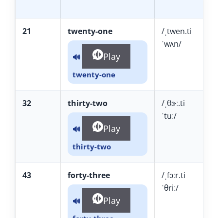
A
21
twenty-one
/ˌtwen.ti
ˈwʌn/
Play
🔊
twenty-one
32
thirty-two
/ˌθɝː.ti
ˈtuː/
Play
🔊
thirty-two
43
forty-three
/ˌfɔːr.ti
ˈθriː/
Play
🔊