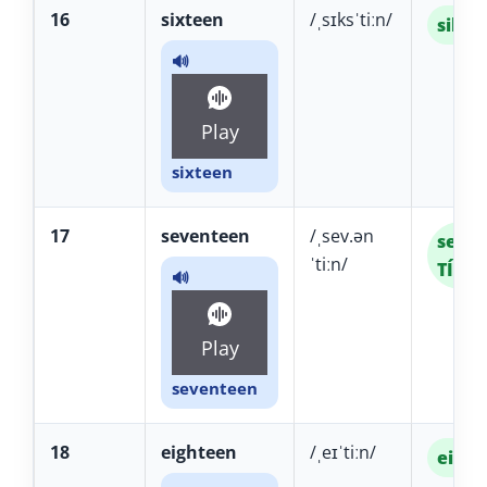
16
sixteen
/ˌsɪksˈtiːn/
siks-
🔊
Play
sixteen
17
seventeen
/ˌsev.ən
seven
ˈtiːn/
TÍIN
🔊
Play
seventeen
18
eighteen
/ˌeɪˈtiːn/
ei-TÍ