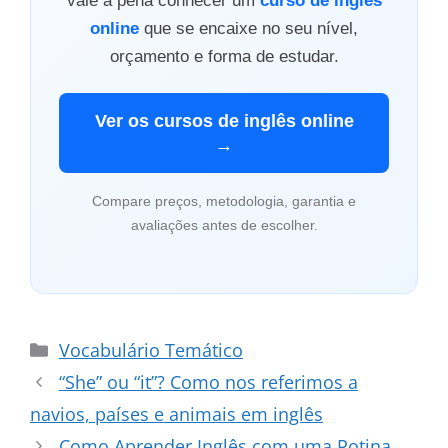
vale a pena conhecer um
curso de inglês
online
que se encaixe no seu nível,
orçamento e forma de estudar.
Ver os cursos de inglês online
→
Compare preços, metodologia, garantia e
avaliações antes de escolher.
Categorias
Vocabulário Temático
“She” ou “it”? Como nos referimos a
navios, países e animais em inglês
Como Aprender Inglês com uma Rotina