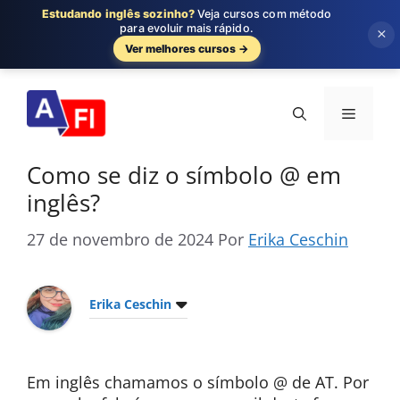
Estudando inglês sozinho?
Veja cursos com método
para evoluir mais rápido.
×
Ver melhores cursos →
Pular
para
Menu
o
conteúdo
Como se diz o símbolo @ em
inglês?
27 de novembro de 2024
Por
Erika Ceschin
Erika Ceschin
Em inglês chamamos o símbolo @ de AT. Por