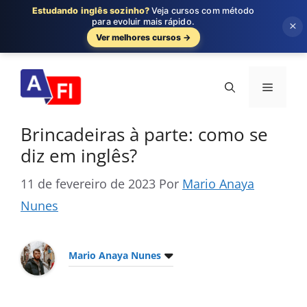
Estudando inglês sozinho?
Veja cursos com método
para evoluir mais rápido.
×
Ver melhores cursos →
Pular
para
Menu
o
conteúdo
Brincadeiras à parte: como se
diz em inglês?
11 de fevereiro de 2023
Por
Mario Anaya
Nunes
Mario Anaya Nunes