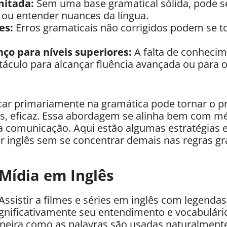
mitada:
Sem uma base gramatical sólida, pode ser
 ou entender nuances da língua.
es:
Erros gramaticais não corrigidos podem se tor
ço para níveis superiores:
A falta de conhecim
áculo para alcançar fluência avançada ou para o
ar primariamente na gramática pode tornar o p
os, eficaz. Essa abordagem se alinha bem com m
 comunicação. Aqui estão algumas estratégias e
 inglês sem se concentrar demais nas regras gr
Mídia em Inglês
Assistir a filmes e séries em inglês com legend
gnificativamente seu entendimento e vocabulário
neira como as palavras são usadas naturalment