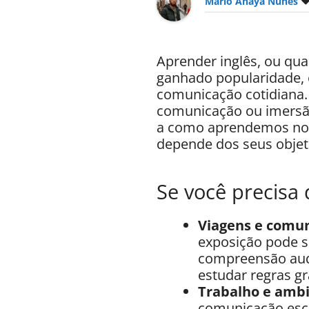
Mario Anaya Nunes
Aprender inglês, ou qu
ganhado popularidade, 
comunicação cotidiana.
comunicação ou imersão,
a como aprendemos noss
depende dos seus objet
Se você precisa 
Viagens e comun
exposição pode se
compreensão audi
estudar regras g
Trabalho e ambi
comunicação escr