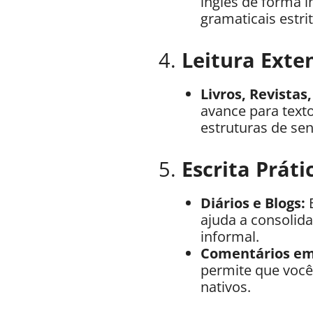
inglês de forma i
gramaticais estrit
4.
Leitura Exte
Livros, Revistas,
avance para text
estruturas de sen
5.
Escrita Práti
Diários e Blogs:
E
ajuda a consolida
informal.
Comentários em 
permite que você 
nativos.