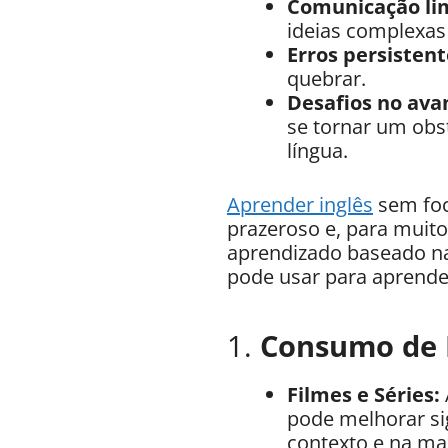
Comunicação li
ideias complexas
Erros persistent
quebrar.
Desafios no avan
se tornar um obst
língua.
Aprender inglês
sem foc
prazeroso e, para muit
aprendizado baseado na
pode usar para aprender
1.
Consumo de 
Filmes e Séries:
pode melhorar si
contexto e na ma