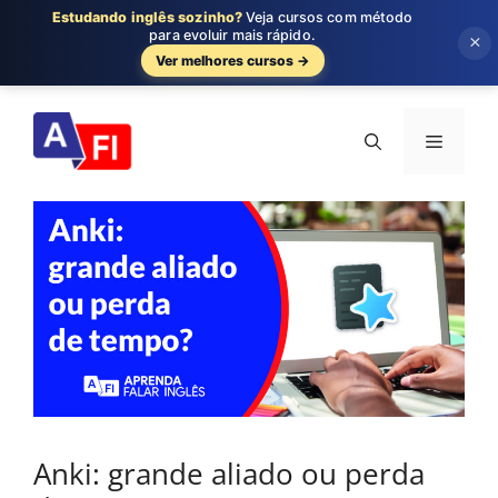
Estudando inglês sozinho?
Veja cursos com método
para evoluir mais rápido.
×
Ver melhores cursos →
Pular
para
Menu
o
conteúdo
Anki: grande aliado ou perda