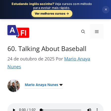
Estudando inglês sozinho?
Veja cursos com método
para evoluir mais rápido.
×
Ver melhores cursos →
Pular
para
Menu
o
conteúdo
60. Talking About Baseball
24 de outubro de 2025
Por
Mario Anaya
Nunes
Mario Anaya Nunes