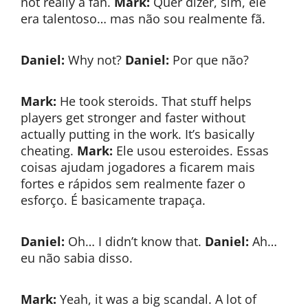
not really a fan.
Mark:
Quer dizer, sim, ele
era talentoso… mas não sou realmente fã.
Daniel:
Why not?
Daniel:
Por que não?
Mark:
He took steroids. That stuff helps
players get stronger and faster without
actually putting in the work. It’s basically
cheating.
Mark:
Ele usou esteroides. Essas
coisas ajudam jogadores a ficarem mais
fortes e rápidos sem realmente fazer o
esforço. É basicamente trapaça.
Daniel:
Oh… I didn’t know that.
Daniel:
Ah…
eu não sabia disso.
Mark:
Yeah, it was a big scandal. A lot of