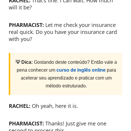
RACHEL:
That’s fine. I can wait. How much
will it be?
PHARMACIST:
Let me check your insurance
real quick. Do you have your insurance card
with you?
💡 Dica:
Gostando deste conteúdo? Então vale a
pena conhecer um
curso de inglês online
para
acelerar seu aprendizado e praticar com um
método estruturado.
RACHEL:
Oh yeah, here it is.
PHARMACIST:
Thanks! Just give me one
second to process this…