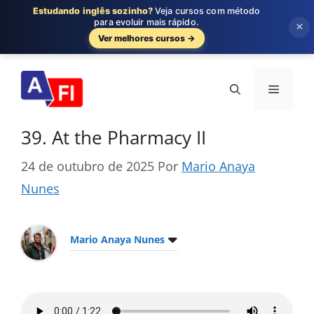
Estudando inglês sozinho?
Veja cursos com método
para evoluir mais rápido.
×
Ver melhores cursos →
Pular
para
Menu
o
conteúdo
39. At the Pharmacy II
24 de outubro de 2025
Por
Mario Anaya
Nunes
Mario Anaya Nunes