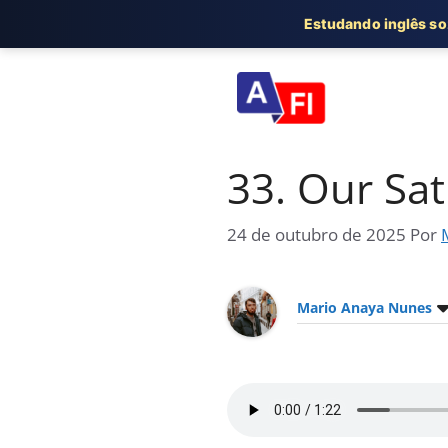
Estudando inglês s
Pular
para
o
conteúdo
33. Our Sa
24 de outubro de 2025
Por
Mario Anaya Nunes