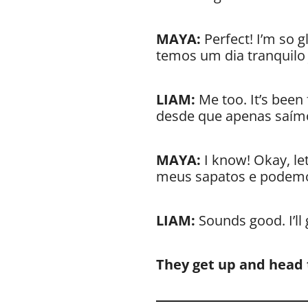
MAYA:
Perfect! I’m so g
temos um dia tranquilo 
LIAM:
Me too. It’s been
desde que apenas saímo
MAYA:
I know! Okay, l
meus sapatos e podemo
LIAM:
Sounds good. I’ll
They get up and head 