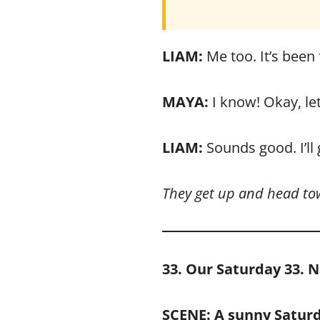
LIAM:
Me too. It’s been 
MAYA:
I know! Okay, le
LIAM:
Sounds good. I’ll
They get up and head to
33. Our Saturday
33. 
SCENE: A sunny Saturda