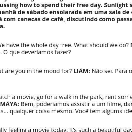
cussing how to spend their free day. Sunlight
nhã de sábado ensolarada em uma sala de e
 com canecas de café, discutindo como passar 
a.
 We have the whole day free. What should we do?
re. O que deveríamos fazer?
t are you in the mood for?
LIAM:
Não sei. Para 
tch a movie, go for a walk in the park, rent some
MAYA:
Bem, poderíamos assistir a um filme, da
tas… qualquer coisa mesmo. Você tem alguma ide
ly feeling a movie today. It’s such a beautiful d