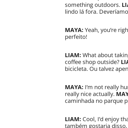
something outdoors.
L
lindo lá fora. Deveríamos
MAYA:
Yeah, you’re righ
perfeito!
LIAM:
What about taking
coffee shop outside?
LI
bicicleta. Ou talvez ap
MAYA:
I’m not really hu
really nice actually.
MAY
caminhada no parque pa
LIAM:
Cool, I’d enjoy th
também gostaria disso.