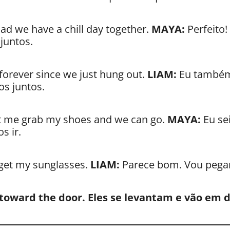
lad we have a chill day together.
MAYA:
Perfeito!
juntos.
 forever since we just hung out.
LIAM:
Eu também
s juntos.
et me grab my shoes and we can go.
MAYA:
Eu sei
s ir.
 get my sunglasses.
LIAM:
Parece bom. Vou pegar
toward the door.
Eles se levantam e vão em d