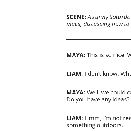
SCENE:
A sunny Saturday
mugs, discussing how to 
MAYA:
This is so nice!
LIAM:
I don’t know. Wha
MAYA:
Well, we could ca
Do you have any ideas?
LIAM:
Hmm, I’m not real
something outdoors.