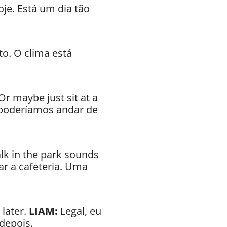
je. Está um dia tão
to. O clima está
Or maybe just sit at a
poderíamos andar de
alk in the park sounds
r a cafeteria. Uma
 later.
LIAM:
Legal, eu
depois.