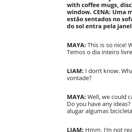
with coffee mugs, dis
window.
CENA: Uma ma
estão sentados no sofá
do sol entra pela janel
MAYA:
This is so nice!
Temos o dia inteiro liv
LIAM:
I don’t know. Wha
vontade?
MAYA:
Well, we could ca
Do you have any ideas?
alugar algumas bicicle
LIAM:
Hmm, I’m not real