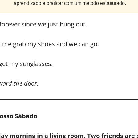
aprendizado e praticar com um método estruturado.
forever since we just hung out.
t me grab my shoes and we can go.
 get my sunglasses.
ward the door.
Nosso Sábado
y morning in a living room. Two friends are 