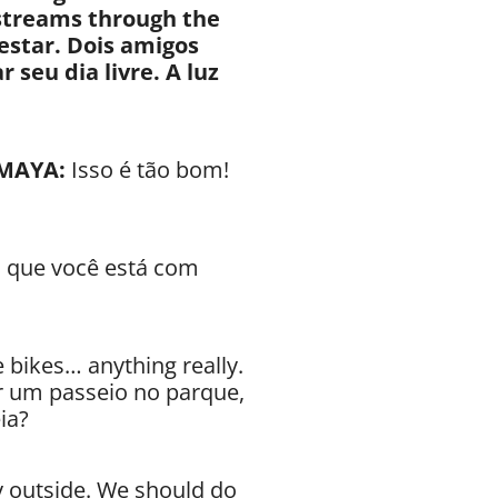
 streams through the
star. Dois amigos
seu dia livre. A luz
MAYA:
Isso é tão bom!
o que você está com
 bikes… anything really.
r um passeio no parque,
ia?
ay outside. We should do