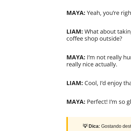
MAYA:
Yeah, you’re righ
LIAM:
What about taking
coffee shop outside?
MAYA:
I’m not really hu
really nice actually.
LIAM:
Cool, I’d enjoy th
MAYA:
Perfect! I’m so g
💡 Dica:
Gostando dest