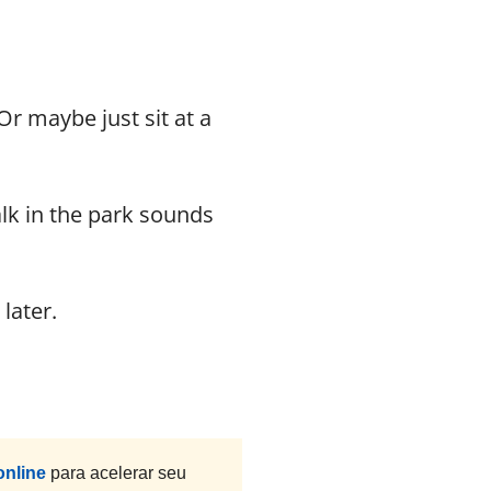
Or maybe just sit at a
alk in the park sounds
later.
online
para acelerar seu