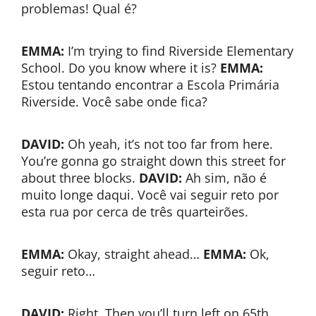
problemas! Qual é?
EMMA:
I’m trying to find Riverside Elementary
School. Do you know where it is?
EMMA:
Estou tentando encontrar a Escola Primária
Riverside. Você sabe onde fica?
DAVID:
Oh yeah, it’s not too far from here.
You’re gonna go straight down this street for
about three blocks.
DAVID:
Ah sim, não é
muito longe daqui. Você vai seguir reto por
esta rua por cerca de três quarteirões.
EMMA:
Okay, straight ahead…
EMMA:
Ok,
seguir reto…
DAVID:
Right. Then you’ll turn left on 65th