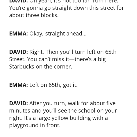
DAVID:
Oh yeah, it’s not too far from here.
You’re gonna go straight down this street for
about three blocks.
EMMA:
Okay, straight ahead…
DAVID:
Right. Then you’ll turn left on 65th
Street. You can’t miss it—there’s a big
Starbucks on the corner.
EMMA:
Left on 65th, got it.
DAVID:
After you turn, walk for about five
minutes and you’ll see the school on your
right. It’s a large yellow building with a
playground in front.