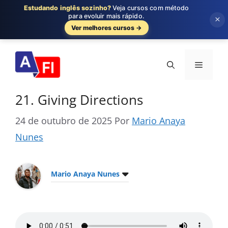
Estudando inglês sozinho?
Veja cursos com método
para evoluir mais rápido.
×
Ver melhores cursos →
Pular
para
Menu
o
conteúdo
21. Giving Directions
24 de outubro de 2025
Por
Mario Anaya
Nunes
Mario Anaya Nunes