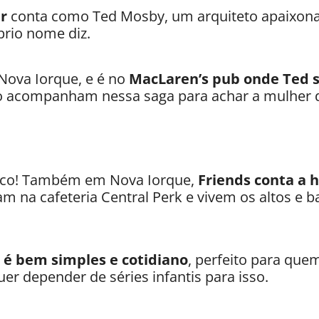
er
conta como Ted Mosby, um arquiteto apaixon
prio nome diz.
Nova Iorque, e é no
MacLaren’s pub onde Ted 
 acompanham nessa saga para achar a mulher d
sico! Também em Nova Iorque,
Friends conta a h
 na cafeteria Central Perk e vivem os altos e 
e é bem simples e cotidiano
, perfeito para qu
uer depender de séries
infantis para isso.