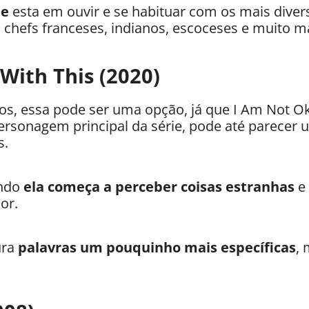
ie
esta em ouvir e se habituar com os mais diver
chefs franceses, indianos, escoceses e muito ma
With This (2020)
os, essa pode ser uma opção, já que I Am Not O
ersonagem principal da série, pode até parecer
s.
ando
ela começa a perceber coisas estranhas
e 
or.
ura
palavras um pouquinho mais específicas
, 