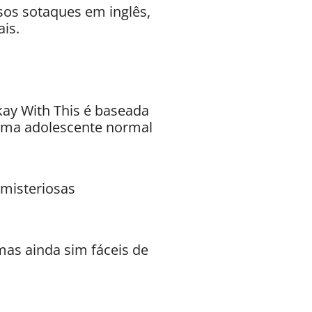
sos sotaques em inglês,
is.
kay With This é baseada
 uma adolescente normal
misteriosas
mas ainda sim fáceis de