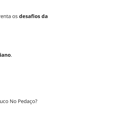
frenta os
desafios da
iano
.
uco No Pedaço?