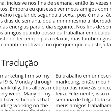
inclusive nos fins de semana, então às vezes é 
tos. Embora eu quisesse ver meus amigos com m
rário regular de segunda a sexta, pois é mais fác
s dias de semana, dou a mim mesmo a liberdade
r as energias para o dia seguinte. Nos fins de s
os amigos quando posso ou trabalhar em qualqu
osto de ter tempo para relaxar, mas também gos
me manter motivado no que quer que eu esteja f
e Tradução
a marketing firm so my
Eu trabalho em um escr
cal 9-5, Monday through
marketing, então meu ho
hankfully, this allows me
típico das nove às cinco
very week. Many of my
feira. Felizmente, isso m
nd have schedules that
semana de folga toda s
luding working on the
meus amigos trabalham 