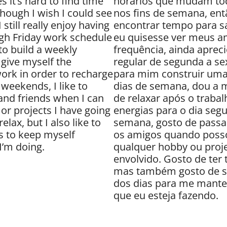
it’s hard to find time
horários que mudam tod
hough I wish I could see
nos fins de semana, entã
still really enjoy having
encontrar tempo para s
gh Friday work schedule
eu quisesse ver meus 
 to build a weekly
frequência, ainda aprec
 give myself the
regular de segunda a sex
work in order to recharge
para mim construir uma
 weekends, I like to
dias de semana, dou a
and friends when I can
de relaxar após o trabal
or projects I have going
energias para o dia segu
relax, but I also like to
semana, gosto de passa
s to keep myself
os amigos quando posso
I’m doing.
qualquer hobby ou proj
envolvido. Gosto de ter 
mas também gosto de se
dos dias para me mante
que eu esteja fazendo.