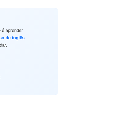
o é aprender
so de inglês
dar.
.