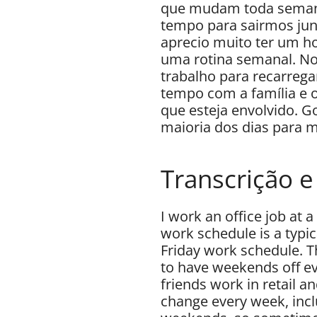
que mudam toda semana, 
tempo para sairmos jun
aprecio muito ter um ho
uma rotina semanal. No
trabalho para recarrega
tempo com a família e 
que esteja envolvido. G
maioria dos dias para 
Transcrição 
I work an office job at 
work schedule is a typi
Friday work schedule. T
to have weekends off e
friends work in retail a
change every week, inc