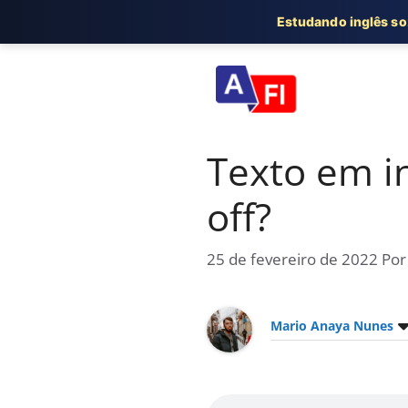
Estudando inglês s
Pular
para
o
conteúdo
Texto em i
off?
25 de fevereiro de 2022
Po
Mario Anaya Nunes