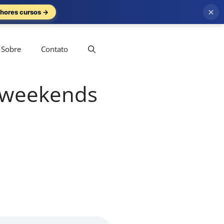
×
hores cursos →
Sobre
Contato
e weekends