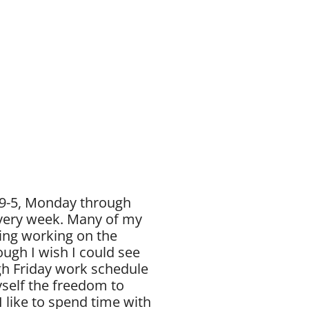
l 9-5, Monday through
every week. Many of my
ding working on the
ugh I wish I could see
ugh Friday work schedule
yself the freedom to
I like to spend time with