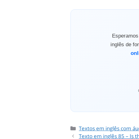
Esperamos q
inglês de f
onl
Categorias
Textos em inglês com áu
Texto em inglês 85 – Is t