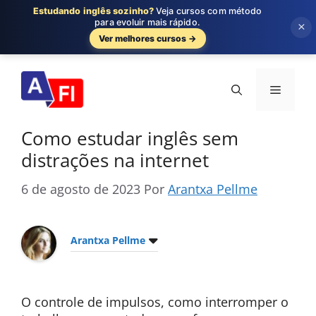
Estudando inglês sozinho?
Veja cursos com método
para evoluir mais rápido.
×
Ver melhores cursos →
Pular
para
Menu
o
conteúdo
Como estudar inglês sem
distrações na internet
6 de agosto de 2023
Por
Arantxa Pellme
Arantxa Pellme
O controle de impulsos, como interromper o