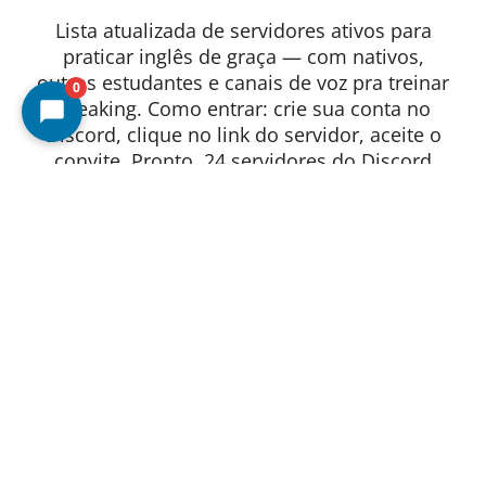
Lista atualizada de servidores ativos para
praticar inglês de graça — com nativos,
outros estudantes e canais de voz pra treinar
0
speaking. Como entrar: crie sua conta no
Discord, clique no link do servidor, aceite o
convite. Pronto. 24 servidores do Discord
para estudantes de inglês Apesar de ser
relativamente mais fácil encontrar páginas
voltadas para o ensino e o aprendizado de
inglês como língua estrangeira em outras
redes sociais, como o Instagram ou o TikTok,
também encontramos algumas páginas no
Discord que podem ajudar pessoas em todos
os níveis de conhecimento que buscam
conteúdo online para estudar o idioma. O …
Ler mais