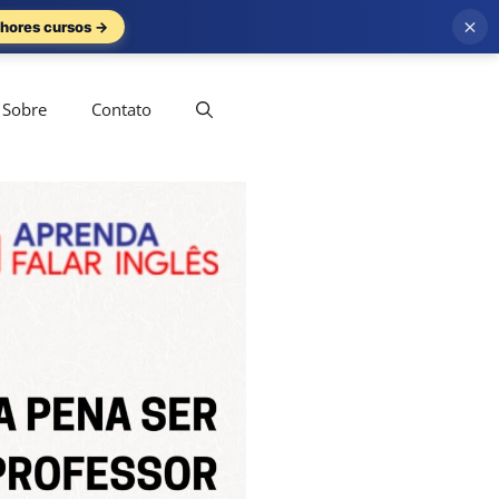
×
hores cursos →
Sobre
Contato