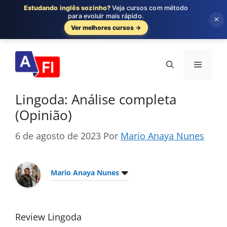
Estudando inglês sozinho?
Veja cursos com método
para evoluir mais rápido.
×
Ver melhores cursos →
Pular
para
Menu
o
conteúdo
Lingoda: Análise completa
(Opinião)
6 de agosto de 2023
Por
Mario Anaya Nunes
Mario Anaya Nunes
Review Lingoda