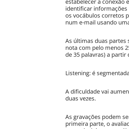
estabelecer a conexão e
identificar informações 
os vocábulos corretos 
num e-mail usando uma
As últimas duas partes s
nota com pelo menos 25
de 35 palavras) a partir
Listening: é segmentada
A dificuldade vai aume
duas vezes.
As gravações podem ser
primeira parte, o avali