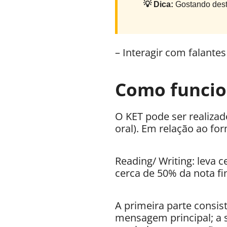
💡 Dica:
Gostando dest
– Interagir com falante
Como funcio
O KET pode ser realizad
oral). Em relação ao f
Reading/ Writing: leva c
cerca de 50% da nota fin
A primeira parte consist
mensagem principal; a s