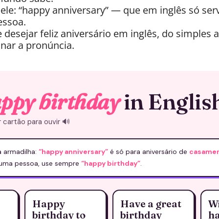
le: “happy anniversary” — que em inglês só serv
essoa.
desejar feliz aniversário em inglês, do simples a
nar a pronúncia.
ppy birthday
in Englis
 cartão para ouvir 🔊
 armadilha:
“happy anniversary”
é só para aniversário de
casame
e uma pessoa, use sempre
“happy birthday”
.
Happy
Have a great
Wi
birthday to
birthday
h