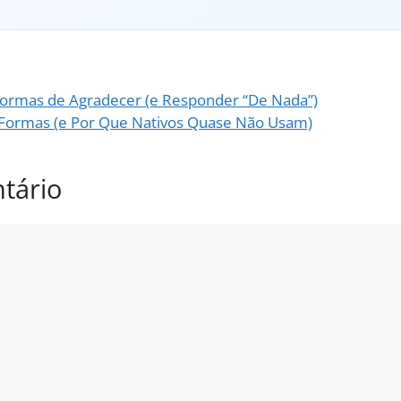
Formas de Agradecer (e Responder “De Nada”)
 Formas (e Por Que Nativos Quase Não Usam)
tário