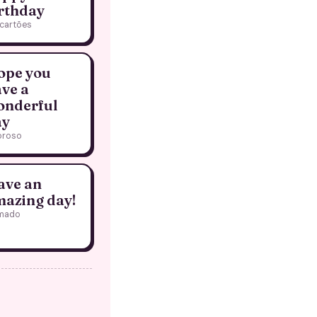
rthday
cartões
ope you
ve a
onderful
ay
oroso
ave an
azing day!
mado