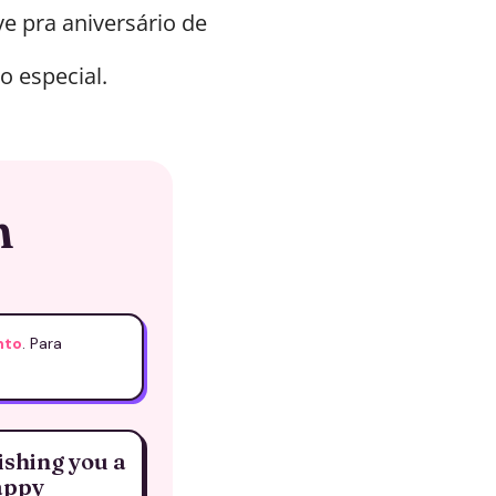
e pra aniversário de
o especial.
h
nto
. Para
shing you a
appy