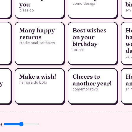
you
bi
como desejo
clássico
em 
Many happy
Best wishes
H
returns
on your
ha
birthday
w
tradicional, britânico
d
formal
cal
Make a wish!
Cheers to
H
y
another year!
am
na hora do bolo
comemorativo
ani
e: