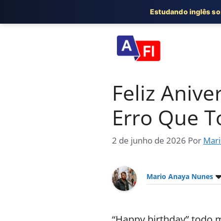
Estudando inglês s
Pular
para
o
conteúdo
Feliz Anive
Erro Que 
2 de junho de 2026
Por
Mari
Mario Anaya Nunes
“Happy birthday” todo 