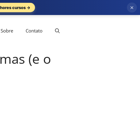
×
hores cursos →
Sobre
Contato
rmas (e o