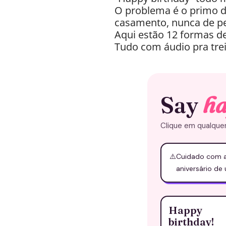
O problema é o primo de
casamento, nunca de p
Aqui estão 12 formas de 
Tudo com áudio pra trei
Say
ha
Clique em qualquer
⚠️
Cuidado com a
aniversário d
Happy
birthday!