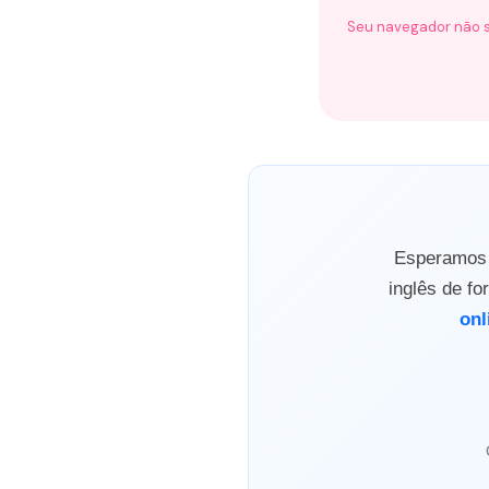
Seu navegador não s
Esperamos q
inglês de f
onl