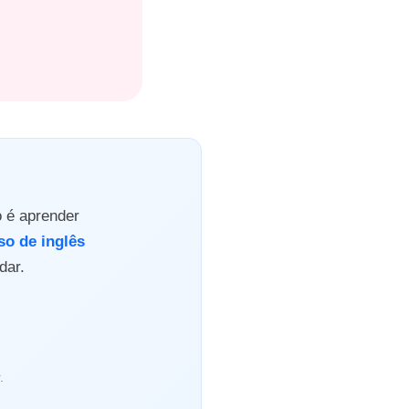
o é aprender
so de inglês
dar.
.