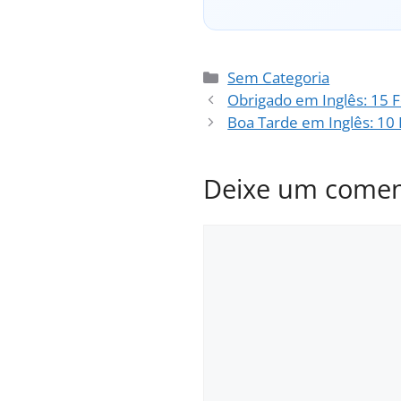
Categorias
Sem Categoria
Obrigado em Inglês: 15 
Boa Tarde em Inglês: 10
Deixe um comen
Comentário