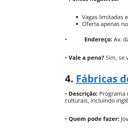
Vagas limitadas e
Oferta apenas n
•
Endereço:
Av. d
•
Vale a pena?
Sim, se 
4.
Fábricas d
•
Descrição:
Programa da
culturais, incluindo ingl
•
Quem pode fazer:
Jov