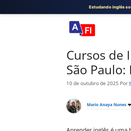
Estudando inglês s
Pular
para
o
conteúdo
Cursos de I
São Paulo:
10 de outubro de 2025
Por
Mario Anaya Nunes
Aprender inglês é uma 