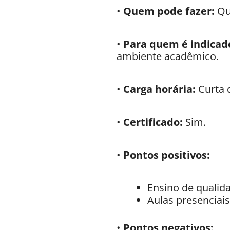
•
Quem pode fazer:
Qua
•
Para quem é indicad
ambiente acadêmico.
•
Carga horária:
Curta 
•
Certificado:
Sim.
•
Pontos positivos:
Ensino de qualid
Aulas presenciai
•
Pontos negativos: