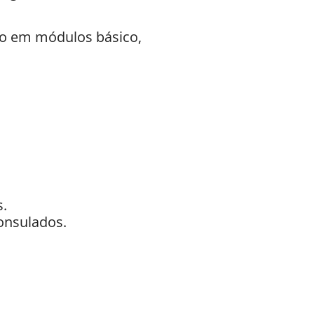
do em módulos básico,
s.
onsulados.