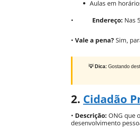
Aulas em horários
•
Endereço:
Nas 5
•
Vale a pena?
Sim, par
💡 Dica:
Gostando dest
2.
Cidadão 
•
Descrição:
ONG que ofe
desenvolvimento pessoa