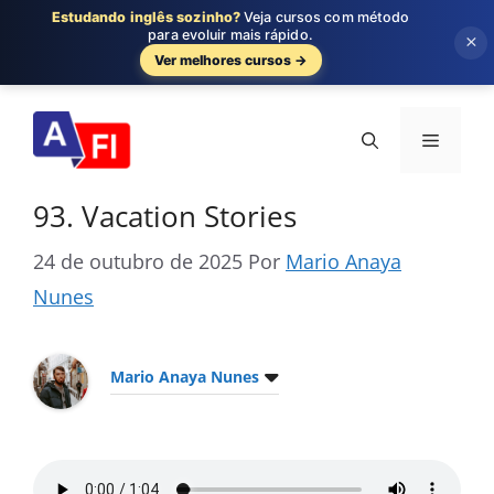
Estudando inglês sozinho?
Veja cursos com método
para evoluir mais rápido.
×
Ver melhores cursos →
Pular
para
Menu
o
conteúdo
93. Vacation Stories
24 de outubro de 2025
Por
Mario Anaya
Nunes
Mario Anaya Nunes