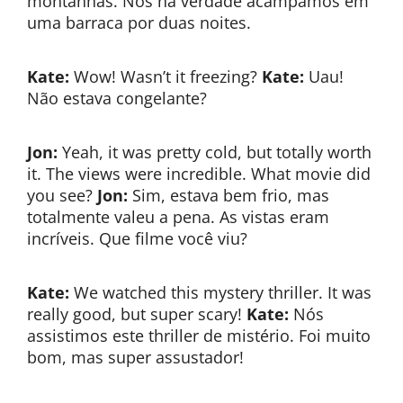
montanhas. Nós na verdade acampamos em
uma barraca por duas noites.
Kate:
Wow! Wasn’t it freezing?
Kate:
Uau!
Não estava congelante?
Jon:
Yeah, it was pretty cold, but totally worth
it. The views were incredible. What movie did
you see?
Jon:
Sim, estava bem frio, mas
totalmente valeu a pena. As vistas eram
incríveis. Que filme você viu?
Kate:
We watched this mystery thriller. It was
really good, but super scary!
Kate:
Nós
assistimos este thriller de mistério. Foi muito
bom, mas super assustador!