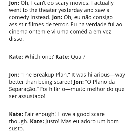
Jon:
Oh, I can’t do scary movies. I actually
went to the theater yesterday and saw a
comedy instead.
Jon:
Oh, eu não consigo
assistir filmes de terror. Eu na verdade fui ao
cinema ontem e vi uma comédia em vez
disso.
Kate:
Which one?
Kate:
Qual?
Jon:
“The Breakup Plan.” It was hilarious—way
better than being scared!
Jon:
“O Plano da
Separação.” Foi hilário—muito melhor do que
ser assustado!
Kate:
Fair enough! I love a good scare
though.
Kate:
Justo! Mas eu adoro um bom
susto.