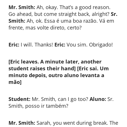
Mr. Smith:
Ah, okay. That’s a good reason.
Go ahead, but come straight back, alright?
Sr.
Smith:
Ah, ok. Essa é uma boa razão. Vá em
frente, mas volte direto, certo?
Eric:
I will. Thanks!
Eric:
Vou sim. Obrigado!
[Eric leaves. A minute later, another
student raises their hand]
[Eric sai. Um
minuto depois, outro aluno levanta a
mão]
Student:
Mr. Smith, can I go too?
Aluno:
Sr.
Smith, posso ir também?
Mr. Smith:
Sarah, you went during break. The