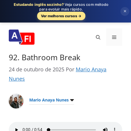
Estudando inglês sozinho?
Veja cursos com método
para evoluir mais rápido.
×
Ver melhores cursos →
Pular
para
Menu
o
conteúdo
92. Bathroom Break
24 de outubro de 2025
Por
Mario Anaya
Nunes
Mario Anaya Nunes