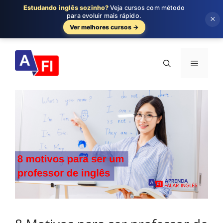
Estudando inglês sozinho?
Veja cursos com método
para evoluir mais rápido.
×
Ver melhores cursos →
Pular
para
Menu
o
conteúdo