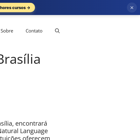
×
hores cursos →
Sobre
Contato
rasília
sília, encontrará
Natural Language
ituições oferecem