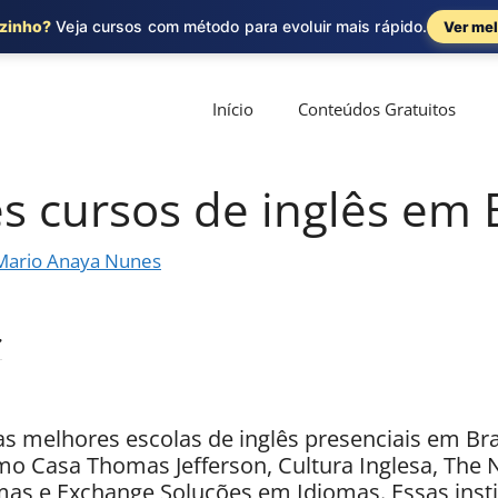
ozinho?
Veja cursos com método para evoluir mais rápido.
Ver mel
Início
Conteúdos Gratuitos
 cursos de inglês em B
Mario Anaya Nunes
s melhores escolas de inglês presenciais em Bra
o Casa Thomas Jefferson, Cultura Inglesa, The 
omas e Exchange Soluções em Idiomas. Essas inst