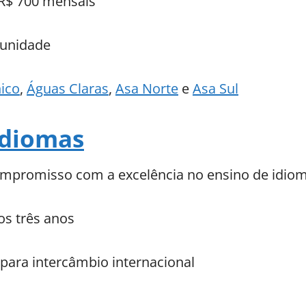
 R$ 700 mensais
unidade
ico
,
Águas Claras
,
Asa Norte
e
Asa Sul
Idiomas
mpromisso com a excelência no ensino de idio
dos três anos
 para intercâmbio internacional