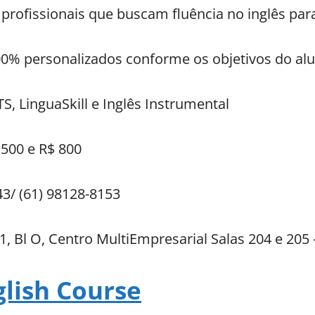
 profissionais que buscam fluência no inglês pa
0% personalizados conforme os objetivos do al
S, LinguaSkill e Inglês Instrumental
 500 e R$ 800
43/ (61) 98128-8153
, Bl O, Centro MultiEmpresarial Salas 204 e 205 –
glish Course