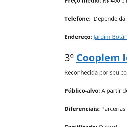
Preço médio:
R$ 400 e
Telefone:
Depende da 
Endereço:
Jardim Botân
3º
Cooplem 
Reconhecida por seu co
Público-alvo:
A partir 
Diferenciais:
Parcerias
Certificado:
Oxford