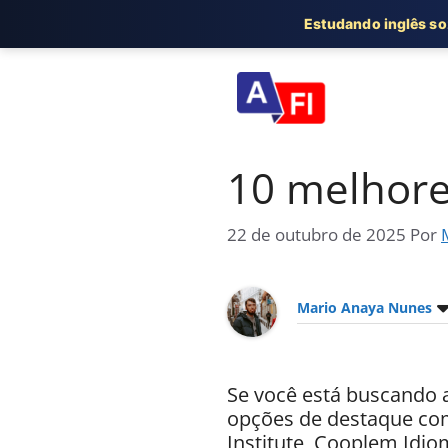
Estudando inglês s
Pular
para
o
conteúdo
10 melhores
22 de outubro de 2025
Por
Mario Anaya Nunes
Se você está buscando a
opções de destaque com
Institute, Cooplem Idi