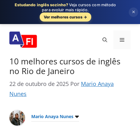
Estudando inglês sozinho?
Veja cursos com método
para evoluir mais rápido.
×
Ver melhores cursos →
Pular
para
Menu
o
conteúdo
10 melhores cursos de inglês
no Rio de Janeiro
22 de outubro de 2025
Por
Mario Anaya
Nunes
Mario Anaya Nunes