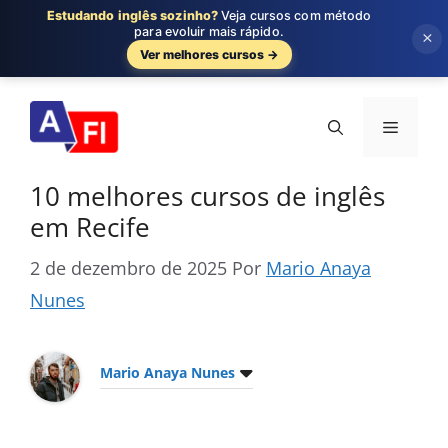
Estudando inglês sozinho?
Veja cursos com método
para evoluir mais rápido.
×
Ver melhores cursos →
Pular
para
Menu
o
conteúdo
10 melhores cursos de inglês
em Recife
2 de dezembro de 2025
Por
Mario Anaya
Nunes
Mario Anaya Nunes