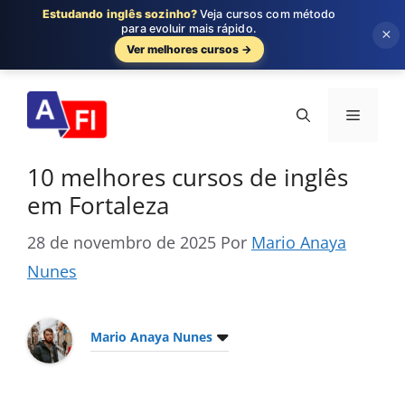
Estudando inglês sozinho?
Veja cursos com método
para evoluir mais rápido.
×
Ver melhores cursos →
Pular
para
Menu
o
conteúdo
10 melhores cursos de inglês
em Fortaleza
28 de novembro de 2025
Por
Mario Anaya
Nunes
Mario Anaya Nunes