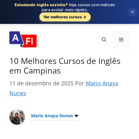
Estudando inglês sozinho?
Veja cursos com método
para evoluir mais rápido.
×
Ver melhores cursos →
Pular
para
Menu
o
conteúdo
10 Melhores Cursos de Inglês
em Campinas
11 de dezembro de 2025
Por
Mario Anaya
Nunes
Mario Anaya Nunes