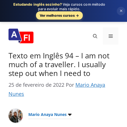
Estudando inglês sozinho?
Veja cursos com método
para evoluir mais rápido.
×
Ver melhores cursos →
Pular
para
Menu
o
conteúdo
Texto em Inglês 94 – I am not
much of a traveller. I usually
step out when I need to
25 de fevereiro de 2022
Por
Mario Anaya
Nunes
Mario Anaya Nunes