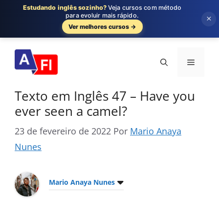
Estudando inglês sozinho?
Veja cursos com método
para evoluir mais rápido.
×
Ver melhores cursos →
Pular
para
Menu
o
conteúdo
Texto em Inglês 47 – Have you
ever seen a camel?
23 de fevereiro de 2022
Por
Mario Anaya
Nunes
Mario Anaya Nunes