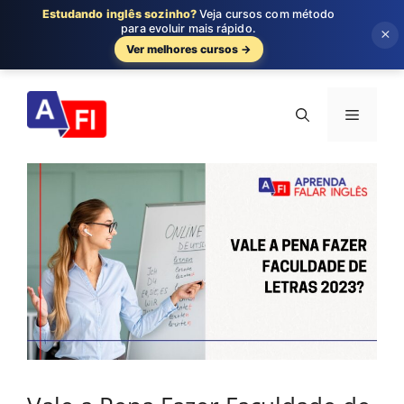
Estudando inglês sozinho?
Veja cursos com método
para evoluir mais rápido.
×
Ver melhores cursos →
Pular
para
Menu
o
conteúdo