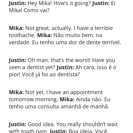
Justin:
Hey Mika! How’s it going?
Justin:
Ei
Mika! Como vai?
Mika:
Not great, actually. I have a terrible
toothache.
Mika:
Não muito bem, na
verdade. Eu tenho uma dor de dente terrível.
Justin:
Oh man, that’s the worst! Have you
seen a dentist yet?
Justin:
Ah cara, isso é o
pior! Você já foi ao dentista?
Mika:
Not yet. I have an appointment
tomorrow morning.
Mika:
Ainda não. Eu
tenho uma consulta amanhã de manhã.
Justin:
Good idea. You really shouldn’t wait
with tooth pain.
Justin:
Boa ideia. Você