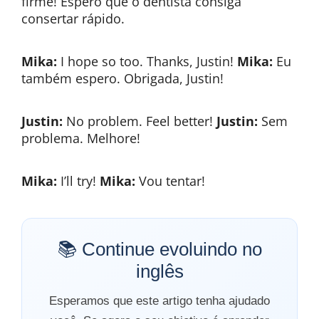
firme! Espero que o dentista consiga
consertar rápido.
Mika:
I hope so too. Thanks, Justin!
Mika:
Eu
também espero. Obrigada, Justin!
Justin:
No problem. Feel better!
Justin:
Sem
problema. Melhore!
Mika:
I’ll try!
Mika:
Vou tentar!
📚 Continue evoluindo no
inglês
Esperamos que este artigo tenha ajudado