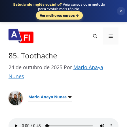
Estudando inglês sozinho?
Veja cursos com método
para evoluir mais rápido.
×
Ver melhores cursos →
Pular
para
Menu
o
conteúdo
85. Toothache
24 de outubro de 2025
Por
Mario Anaya
Nunes
Mario Anaya Nunes