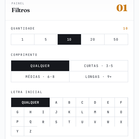
PAINEL
01
Filtros
QUANTIDADE
10
1
5
10
20
50
COMPRIMENTO
QUALQUER
CURTAS · 3-5
MÉDIAS · 6-8
LONGAS · 9+
LETRA INICIAL
QUALQUER
A
B
C
D
E
F
G
H
I
J
K
L
M
N
O
P
Q
R
S
T
U
V
W
X
Y
Z