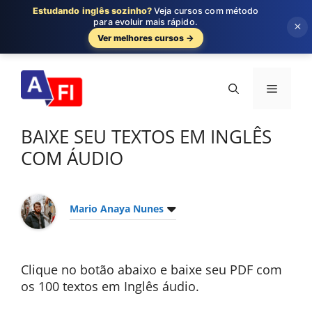
Estudando inglês sozinho?
Veja cursos com método
para evoluir mais rápido.
×
Ver melhores cursos →
Pular
para
Menu
o
conteúdo
BAIXE SEU TEXTOS EM INGLÊS
COM ÁUDIO
Mario Anaya Nunes
Clique no botão abaixo e baixe seu PDF com
os 100 textos em Inglês áudio.