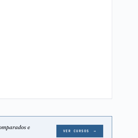
comparados e
VER CURSOS
→