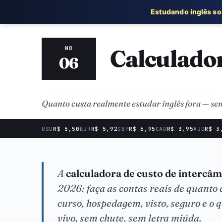
Estudando inglês s
Calculado
NO
06
Quanto custa realmente estudar inglês fora — sem
USD
R$ 5,50
EUR
R$ 5,92
GBP
R$ 6,95
CAD
R$ 3,95
AUD
R$ 3
A
calculadora de custo de intercâm
2026: faça as contas reais de quanto
curso, hospedagem, visto, seguro e o
vivo, sem chute, sem letra miúda.