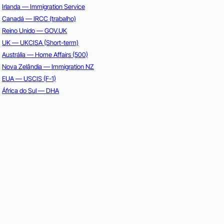
→
Irlanda — Immigration Service
→
Canadá — IRCC (trabalho)
→
Reino Unido — GOV.UK
→
UK — UKCISA (Short-term)
→
Austrália — Home Affairs (500)
→
Nova Zelândia — Immigration NZ
→
EUA — USCIS (F-1)
→
África do Sul — DHA