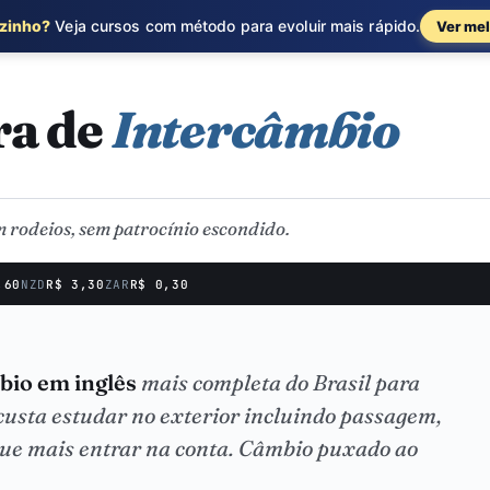
ozinho?
Veja cursos com método para evoluir mais rápido.
Ver mel
ra de
Intercâmbio
 rodeios, sem patrocínio escondido.
,60
NZD
R$ 3,30
ZAR
R$ 0,30
bio em inglês
mais completa do Brasil para
 custa estudar no exterior incluindo passagem,
 que mais entrar na conta. Câmbio puxado ao