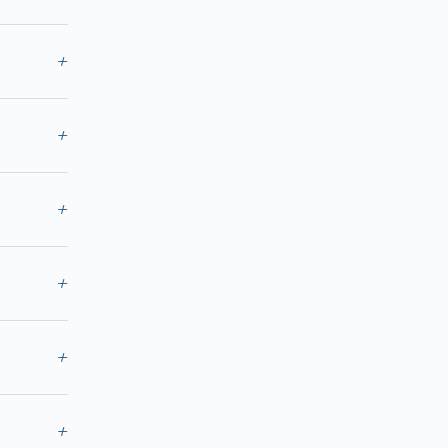
+
+
+
+
+
+