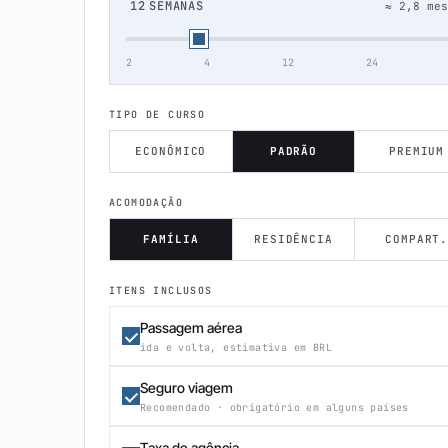
12
SEMANAS
≈ 2,8 mes
2
4
12
24
TIPO DE CURSO
ECONÔMICO
PADRÃO
PREMIUM
ACOMODAÇÃO
FAMÍLIA
RESIDÊNCIA
COMPART
ITENS INCLUSOS
Passagem aérea
ida e volta, estimativa em BRL
Seguro viagem
Recomendado · obrigatório em alguns países
Taxa de agência