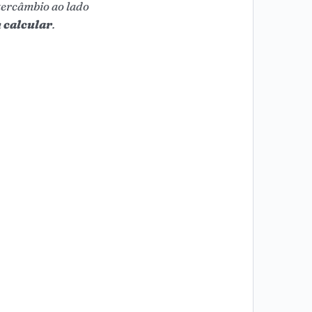
tercâmbio ao lado
m
calcular
.