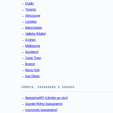
→
Dublin
→
Toronto
→
Vancouver
→
Londres
→
Manchester
→
Valletta (Malta)
→
Sydney
→
Melbourne
→
Auckland
→
Cape Town
→
Boston
→
Nova York
→
San Diego
CÂMBIO, PASSAGENS E SEGURO
→
AwesomeAPI (câmbio ao vivo)
→
Google Flights (passagens)
→
momondo (passagens)