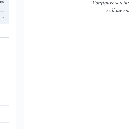
Configure seu in
es
e clique e
52
.