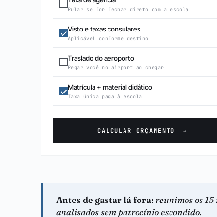
Pular se for fechar direto com a escola
Visto e taxas consulares
Aplicável conforme destino
Traslado do aeroporto
Pegar você no airport ao chegar
Matrícula + material didático
Taxa única paga à escola
CALCULAR ORÇAMENTO
→
Antes de gastar lá fora:
reunimos os 15 
analisados sem patrocínio escondido.