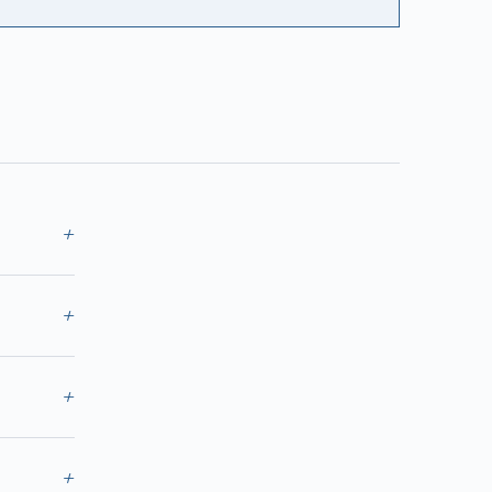
+
+
+
+