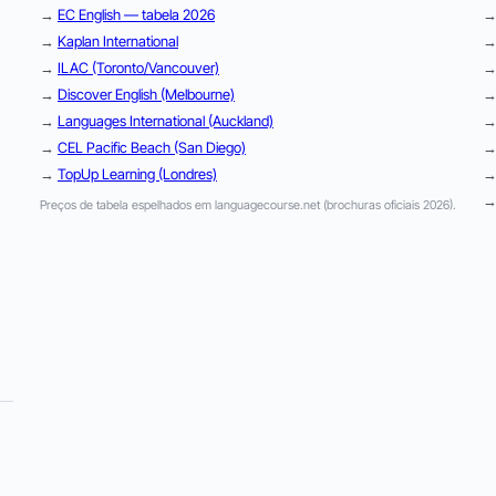
→
EC English — tabela 2026
→
Kaplan International
→
ILAC (Toronto/Vancouver)
→
Discover English (Melbourne)
→
Languages International (Auckland)
→
CEL Pacific Beach (San Diego)
→
TopUp Learning (Londres)
Preços de tabela espelhados em languagecourse.net (brochuras oficiais 2026).