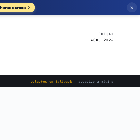
×
hores cursos →
EDIÇÃO
AGO. 2026
cotações em fallback
· atualize a página