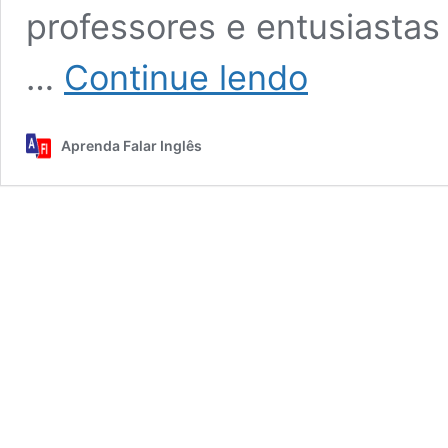
professores e entusiasta
Pronomes
…
Continue lendo
em
Inglês
–
Aprenda Falar Inglês
Inglês
com
Música