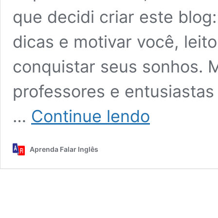
que decidi criar este blog
dicas e motivar você, leito
conquistar seus sonhos. M
professores e entusiasta
Nouns
…
Continue lendo
Mind
Map
|
Aprenda Falar Inglês
Mapa
Mental
Substantivos
em
Inglês