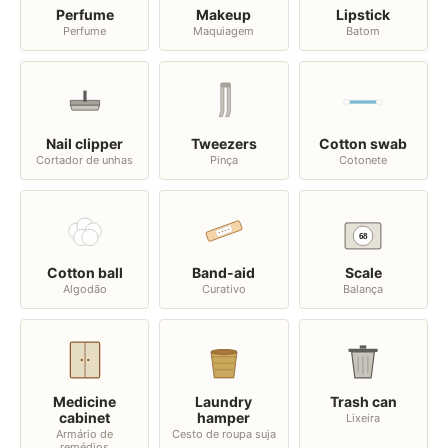
Perfume
Makeup
Lipstick
Perfume
Maquiagem
Batom
Nail clipper
Tweezers
Cotton swab
Cortador de unhas
Pinça
Cotonete
68
Cotton ball
Band-aid
Scale
Algodão
Curativo
Balança
Medicine
Laundry
Trash can
cabinet
hamper
Lixeira
Armário de
Cesto de roupa suja
remédios