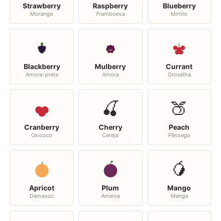
Strawberry
Raspberry
Blueberry
Morango
Framboesa
Mirtilo
Blackberry
Mulberry
Currant
Amora-preta
Amora
Groselha
🍒
🍑
Cranberry
Cherry
Peach
Oxicoco
Cereja
Pêssego
🥭
Apricot
Plum
Mango
Damasco
Ameixa
Manga