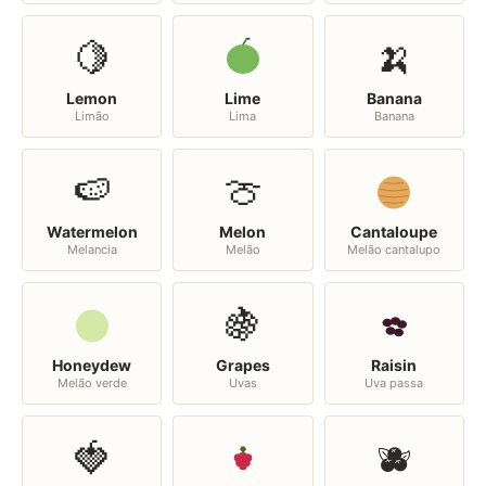
🍋
🍌
Lemon
Lime
Banana
Limão
Lima
Banana
🍉
🍈
Watermelon
Melon
Cantaloupe
Melancia
Melão
Melão cantalupo
🍇
Honeydew
Grapes
Raisin
Melão verde
Uvas
Uva passa
🍓
🫐