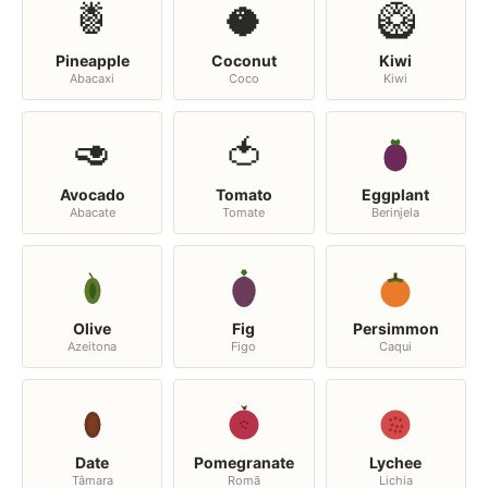
🍍
🥥
🥝
Pineapple
Coconut
Kiwi
Abacaxi
Coco
Kiwi
🥑
🍅
Avocado
Tomato
Eggplant
Abacate
Tomate
Berinjela
Olive
Fig
Persimmon
Azeitona
Figo
Caqui
Date
Pomegranate
Lychee
Tâmara
Romã
Lichia