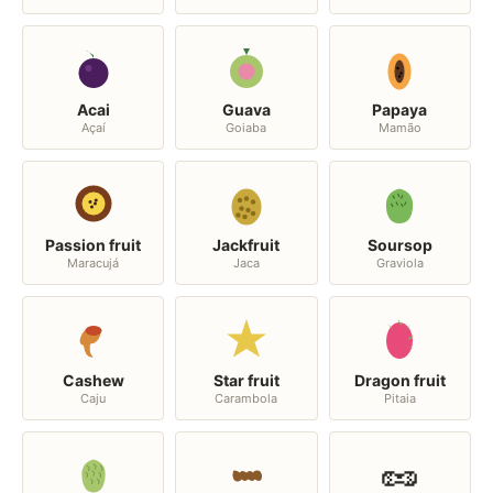
Acai
Guava
Papaya
Açaí
Goiaba
Mamão
Passion fruit
Jackfruit
Soursop
Maracujá
Jaca
Graviola
Cashew
Star fruit
Dragon fruit
Caju
Carambola
Pitaia
🥜