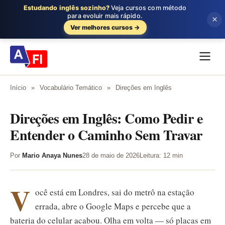
Estudando inglês sozinho?
Veja cursos com método
para evoluir mais rápido.
×
Ver melhores cursos →
Início
»
Vocabulário Temático
»
Direções em Inglês
Direções em Inglês: Como Pedir e
Entender o Caminho Sem Travar
Por
Mario Anaya Nunes
28 de maio de 2026
Leitura: 12 min
V
ocê está em Londres, sai do metrô na estação
errada, abre o Google Maps e percebe que a
bateria do celular acabou. Olha em volta — só placas em