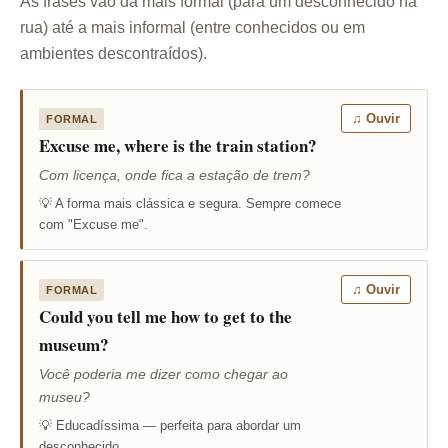
As frases vão da mais formal (para um desconhecido na
rua) até a mais informal (entre conhecidos ou em
ambientes descontraídos).
♫ Ouvir
FORMAL
Excuse me, where is the train station?
Com licença, onde fica a estação de trem?
💡 A forma mais clássica e segura. Sempre comece
com "Excuse me".
♫ Ouvir
FORMAL
Could you tell me how to get to the
museum?
Você poderia me dizer como chegar ao
museu?
💡 Educadíssima — perfeita para abordar um
desconhecido.