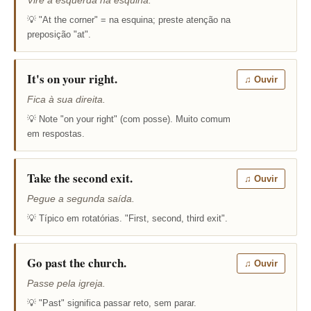
Vire à esquerda na esquina.
💡 "At the corner" = na esquina; preste atenção na
preposição "at".
It's on your right.
♫ Ouvir
Fica à sua direita.
💡 Note "on your right" (com posse). Muito comum
em respostas.
Take the second exit.
♫ Ouvir
Pegue a segunda saída.
💡 Típico em rotatórias. "First, second, third exit".
Go past the church.
♫ Ouvir
Passe pela igreja.
💡 "Past" significa passar reto, sem parar.