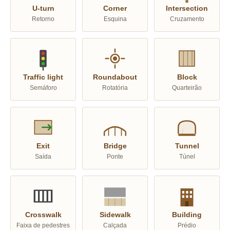
U-turn
Corner
Intersection
Retorno
Esquina
Cruzamento
Traffic light
Roundabout
Block
Semáforo
Rotatória
Quarteirão
Exit
Bridge
Tunnel
Saída
Ponte
Túnel
Crosswalk
Sidewalk
Building
Faixa de pedestres
Calçada
Prédio