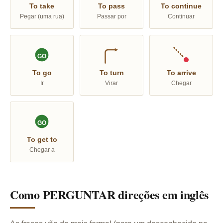
To take
To pass
To continue
Pegar (uma rua)
Passar por
Continuar
GO
To go
To turn
To arrive
Ir
Virar
Chegar
GO
To get to
Chegar a
Como PERGUNTAR direções em inglês