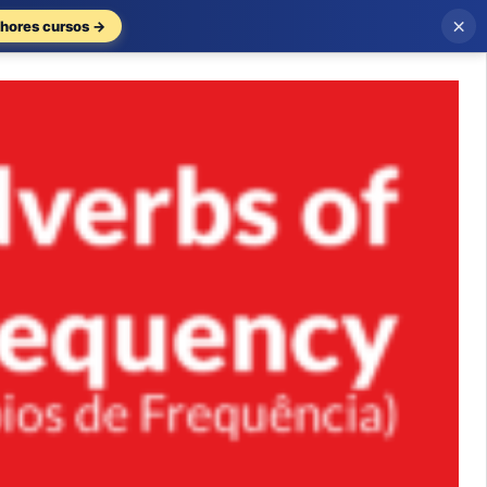
×
hores cursos →