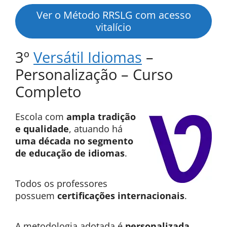
Ver o Método RRSLG com acesso
vitalício
3º
Versátil Idiomas
–
Personalização – Curso
Completo
Escola com
ampla tradição
e qualidade
, atuando há
uma década no segmento
de educação de idiomas
.
Todos os professores
possuem
certificações internacionais
.
A metodologia adotada é
personalizada,