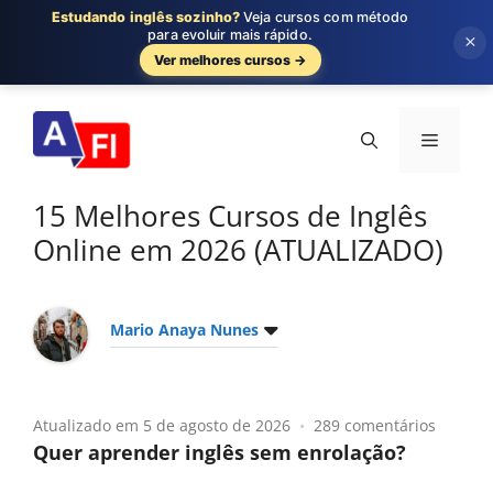
Estudando inglês sozinho?
Veja cursos com método
para evoluir mais rápido.
×
Ver melhores cursos →
Pular
para
Menu
o
conteúdo
15 Melhores Cursos de Inglês
Online em 2026 (ATUALIZADO)
Mario Anaya Nunes
Atualizado em 5 de agosto de 2026
289 comentários
Quer aprender inglês sem enrolação?