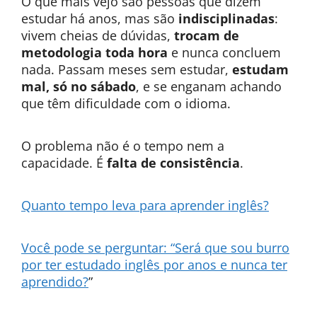
O que mais vejo são pessoas que dizem
estudar há anos, mas são
indisciplinadas
:
vivem cheias de dúvidas,
trocam de
metodologia toda hora
e nunca concluem
nada. Passam meses sem estudar,
estudam
mal, só no sábado
, e se enganam achando
que têm dificuldade com o idioma.
O problema não é o tempo nem a
capacidade. É
falta de consistência
.
Quanto tempo leva para aprender inglês?
Você pode se perguntar: “Será que sou burro
por ter estudado inglês por anos e nunca ter
aprendido?
”